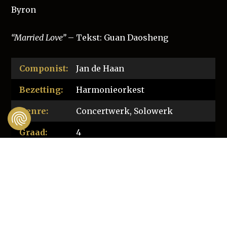
Byron
“Married Love”
– Tekst: Guan Daosheng
Componist:
Jan de Haan
Bezetting:
Harmonieorkest
Genre:
Concertwerk, Solowerk
Graad:
4
Tijdsduur:
9:00
Download
Love Poems (pdf, 0.72
score:
MB)
Uitgeverij:
music@jandehaan.com