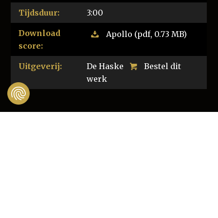
Tijdsduur:
3:00
Download
Apollo (pdf, 0.73 MB)
score:
Uitgeverij:
De Haske
Bestel dit
werk
Recent toegevoegd
Orkest - Brassband
Pioneers of the Past